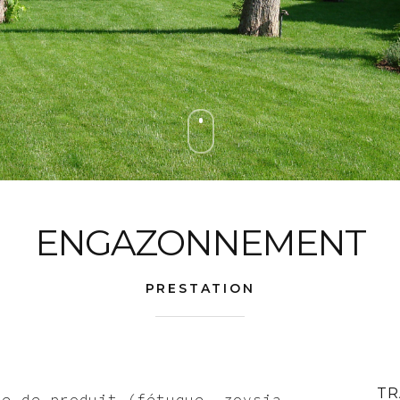
ENGAZONNEMENT
PRESTATION
TR
me de produit (fétuque, zoysia,